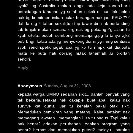
syok2 pg Australia makan angin ada keja konon.baru
persidangan tahunan yg setahun sekali ni pun tak boleh
nak bg komitmen inikan pulak berangan nak jadi KPU3???
dah la dtg 4 tahun sekali,tup tup tawar diri nak bertanding
tak tunjuk muka mcmana org nak bg peluang.Yg azian tu
xyah citela...bodoh sombong memanjang.pg la tanya ajk2
pu3 bhgn kalau ada yg menyokong dia ni yg mmg sentiasa
syok sendiri.pelik jugak apa yg kb tu nmpk kat dia.buta
mata ke buta hati dorang ni.tak fahamlah...lu pikirlah
sendiri.
Reply
Anonymous
Sunday, August 31, 2008
kepada warga UMNO sedarlah sikit... dahlah banyak yang
tak bekerja..setakat nak cakapje buat apa. kalau nak
survive kat dunia luar tu kenalah pakai otak sikit.
Memerlukan pemikiran yang matang. Kalau setakat nak
memegang jawatan.. memanglah Liza tu bagus. Tapi kalau
nak benar2 adakan perubahan. Adakan program yang
benar2 bernas dan memajukan puteri2 melayu ..barulah