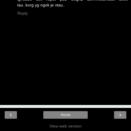
tau..korg yg ngok je xtau..
Reply
‹
›
Home
View web version