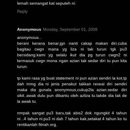
lemah semangat kat seputeh ni.
Reply
Anonymous
Monday, September 01, 2008
anonymous...
berani kerana benar.jgn nanti cakap makan diri.cuba
bagitau cwgn mana yg liza ni tak turun tgk pu3
bersidang.kami yg selalu ikut dia pg turun cwgn2 ni
termasuk cwgn mona ngan azian tak sedar diri tu pun kita
turun.
tp kami rasa yg buat statement ni pun azian sendiri la kot,tp
dah mmg dia ni jenis penakut takkan reveal diri sendiri
maka dia gunala anonymous,cukup2la azian.sedar diri
sikit..awak dulu pun dibantu oleh azliza tu.takde dia tak de
la awak tu.
nmpak sangat pu3 baru,tak abis2 dok ngungkit 4 tahun
ni...4 tahun ni.pu3 ni dah 7 tahun kak,setakat 4 tahun ko tu
rentikanlah fitnah org.