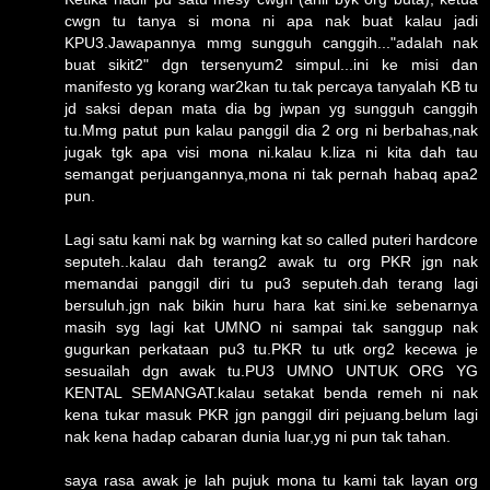
cwgn tu tanya si mona ni apa nak buat kalau jadi
KPU3.Jawapannya mmg sungguh canggih..."adalah nak
buat sikit2" dgn tersenyum2 simpul...ini ke misi dan
manifesto yg korang war2kan tu.tak percaya tanyalah KB tu
jd saksi depan mata dia bg jwpan yg sungguh canggih
tu.Mmg patut pun kalau panggil dia 2 org ni berbahas,nak
jugak tgk apa visi mona ni.kalau k.liza ni kita dah tau
semangat perjuangannya,mona ni tak pernah habaq apa2
pun.
Lagi satu kami nak bg warning kat so called puteri hardcore
seputeh..kalau dah terang2 awak tu org PKR jgn nak
memandai panggil diri tu pu3 seputeh.dah terang lagi
bersuluh.jgn nak bikin huru hara kat sini.ke sebenarnya
masih syg lagi kat UMNO ni sampai tak sanggup nak
gugurkan perkataan pu3 tu.PKR tu utk org2 kecewa je
sesuailah dgn awak tu.PU3 UMNO UNTUK ORG YG
KENTAL SEMANGAT.kalau setakat benda remeh ni nak
kena tukar masuk PKR jgn panggil diri pejuang.belum lagi
nak kena hadap cabaran dunia luar,yg ni pun tak tahan.
saya rasa awak je lah pujuk mona tu kami tak layan org