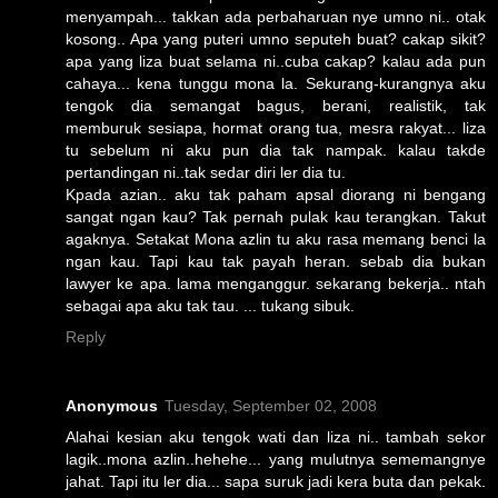
menyampah... takkan ada perbaharuan nye umno ni.. otak
kosong.. Apa yang puteri umno seputeh buat? cakap sikit?
apa yang liza buat selama ni..cuba cakap? kalau ada pun
cahaya... kena tunggu mona la. Sekurang-kurangnya aku
tengok dia semangat bagus, berani, realistik, tak
memburuk sesiapa, hormat orang tua, mesra rakyat... liza
tu sebelum ni aku pun dia tak nampak. kalau takde
pertandingan ni..tak sedar diri ler dia tu.
Kpada azian.. aku tak paham apsal diorang ni bengang
sangat ngan kau? Tak pernah pulak kau terangkan. Takut
agaknya. Setakat Mona azlin tu aku rasa memang benci la
ngan kau. Tapi kau tak payah heran. sebab dia bukan
lawyer ke apa. lama menganggur. sekarang bekerja.. ntah
sebagai apa aku tak tau. ... tukang sibuk.
Reply
Anonymous
Tuesday, September 02, 2008
Alahai kesian aku tengok wati dan liza ni.. tambah sekor
lagik..mona azlin..hehehe... yang mulutnya sememangnye
jahat. Tapi itu ler dia... sapa suruk jadi kera buta dan pekak.