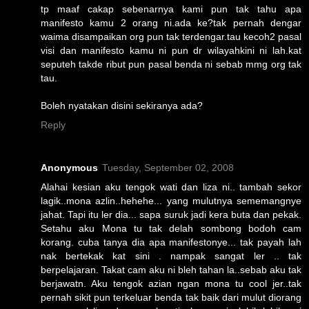
tp maaf cakap sebenarnya kami pun tak tahu apa
manifesto kamu 2 orang ni.ada ke?tak pernah dengar
waima disampaikan org pun tak terdengar.tau kecoh2 pasal
visi dan manifesto kamu ni pun dr wilayahkini ni lah.kat
seputeh takde ribut pun pasal benda ni sebab mmg org tak
tau.
Boleh nyatakan disini sekiranya ada?
Reply
Anonymous
Tuesday, September 02, 2008
Alahai kesian aku tengok wati dan liza ni.. tambah sekor
lagik..mona azlin..hehehe... yang mulutnya sememangnye
jahat. Tapi itu ler dia... sapa suruk jadi kera buta dan pekak.
Setahu aku Mona tu tak delah sombong bodoh cam
korang. cuba tanya dia apa manifestonye... tak payah lah
nak bertekak kat sini . nampak sangat ler .. tak
berpelajaran. Takat cam aku ni bleh tahan la..sebab aku tak
berjawatn. Aku tengok azian ngan mona tu cool jer..tak
pernah sikit pun terkeluar benda tak baik dari mulut diorang