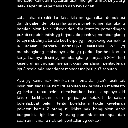
mencalonkan dan insyaallah akan mengundi maknanya org
letak sepenuh kepercayaan dan keyakinan.
cuba fahami realiti dan fakta.kita mengamalkan demokrasi
dan di dalam demokrasi harus ada pihak yg membangkang
barulah akan lebih efisyen.dan dlm konteks pertandingan
pu3 di seputeh inilah yg terjadi.ada pihak yg membangkang
tetapi nisbahnya terlalu kecil drpd yg menyokong bermakna
ia adalah perkara normal.jika sekiranya 2/3 yg
membangkang maknanya ada yg perlu diperbetulkan tp
kenyataannya di sini yg membangkang hanyalah 20% drpd
keseluruhan cwgn.ini menunjukkan perjalanan pentadbiran
kpu3 sedia ada mendapat mandat majoriti pu3 seputeh.
Apa yg kamu nak buktikan ni mona dan jian?masih tak
insaf dan sedar ke kami di seputeh tak termakan manifesto
yg belum tentu boleh direalisasikan kalau empunya diri
takde keikhlasan dlm perjuangan.setakat bercakap
bolehla.buat belum tentu boleh,kami takde keyakinan
pakatan kamu 2 orang ni ikhlas nak bangunkan anak
bangsa.bila tgk kamu 2 orang pun tak sependapat dan
sealiran mcmana nak jadi pentadbir yg cekap?