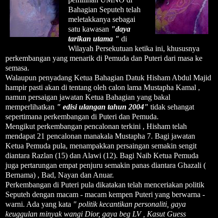
Bahagian Seputeh telah
meletakkanya sebagai
satu kawasan
"daya
tarikan utama "
di
Wilayah Persekutuan ketika ini, khususnya
perkembangan yang menarik di Pemuda dan Puteri dari masa ke
semasa.
Walaupun penyadang Ketua Bahagian Datuk Hisham Abdul Majid
hampir pasti akan di tentang oleh calon lama Mustapha Kamal ,
namun persaigan jawatan Ketua Bahagian yang bakal
memperlihatkan
" edisi ulangan tahun 2004"
tidak sehangat
sepertimana perkembangan di Puteri dan Pemuda.
Mengikut perkembangan pencalonan terkini , Hisham telah
mendapat 21 pencalonan manakala Mustapha 7. Bagi jawatan
Ketua Pemuda pula, menampakkan persaingan semakin sengit
diantara Razlan (15) dan Alawi (12). Bagi Naib Ketua Pemuda
juga pertarungan empat penjuru semakin panas diantara Ghazali (
Bernama) , Bad, Nayan dan Anuar.
Perkembangan di Puteri pula dikatakan telah menceriakan politik
Seputeh dengan macam - macam kempen Puteri yang berwarna -
warni. Ada yang kata
" politik kecantikan personaliti, gaya
keuggulan minyak wangi Dior, gaya beg LV , Kasut Guess