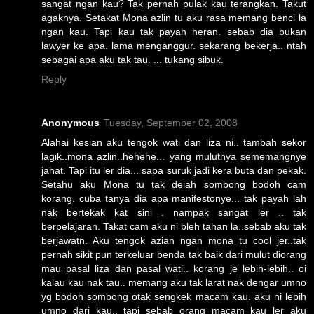
sangat ngan kau? Tak pernah pulak kau terangkan. Takut
agaknya. Setakat Mona azlin tu aku rasa memang benci la
ngan kau. Tapi kau tak payah heran. sebab dia bukan
lawyer ke apa. lama menganggur. sekarang bekerja.. ntah
sebagai apa aku tak tau. ... tukang sibuk.
Reply
Anonymous
Tuesday, September 02, 2008
Alahai kesian aku tengok wati dan liza ni.. tambah sekor
lagik..mona azlin..hehehe... yang mulutnya sememangnye
jahat. Tapi itu ler dia... sapa suruk jadi kera buta dan pekak.
Setahu aku Mona tu tak delah sombong bodoh cam
korang. cuba tanya dia apa manifestonye... tak payah lah
nak bertekak kat sini . nampak sangat ler .. tak
berpelajaran. Takat cam aku ni bleh tahan la..sebab aku tak
berjawatn. Aku tengok azian ngan mona tu cool jer..tak
pernah sikit pun terkeluar benda tak baik dari mulut diorang
mau pasal liza dan pasal wati.. korang je lebih-lebih.. oi
kalau kau nak tau.. memang aku tak larat nak dengar umno
yg bodoh sombong otak sengkek macam kau. aku ni lebih
umno dari kau.. tapi sebab orang macam kau ler aku