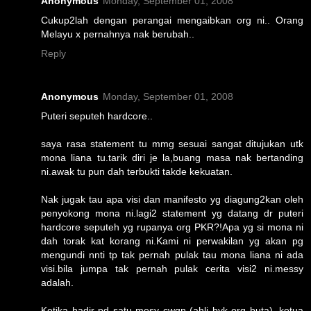
Anonymous
Monday, September 01, 2008
Cukup2lah dengan perangai mengaibkan org ni.. Orang
Melayu x pernahnya nak berubah..
Reply
Anonymous
Monday, September 01, 2008
Puteri seputeh hardcore..
saya rasa statement tu mmg sesuai sangat ditujukan utk
mona liana tu.tarik diri je la,buang masa nak bertanding
ni.awak tu pun dah terbukti takde kekuatan.
Nak jugak tau apa visi dan manifesto yg diagung2kan oleh
penyokong mona ni.lagi2 statement yg datang dr puteri
hardcore seputeh yg rupanya org PKR?!Apa yg si mona ni
dah torak kat korang ni.Kami ni perwakilan yg akan pg
mengundi nnti tp tak pernah pulak tau mona liana ni ada
visi.bila jumpa tak pernah pulak cerita visi2 ni.messy
adalah.
Ketika hadir pd satu mesy cwgn (ahli byk org buta), ketua