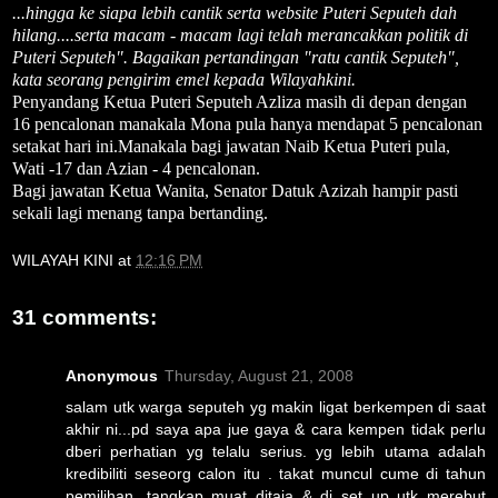
...hingga ke siapa lebih cantik serta website Puteri Seputeh dah
hilang....serta macam - macam lagi telah merancakkan politik di
Puteri Seputeh". Bagaikan pertandingan "ratu cantik Seputeh",
kata seorang pengirim emel kepada Wilayahkini.
Penyandang Ketua Puteri Seputeh Azliza masih di depan dengan
16 pencalonan manakala Mona pula hanya mendapat 5 pencalonan
setakat hari ini.Manakala bagi jawatan Naib Ketua Puteri pula,
Wati -17 dan Azian - 4 pencalonan.
Bagi jawatan Ketua Wanita, Senator Datuk Azizah hampir pasti
sekali lagi menang tanpa bertanding.
WILAYAH KINI
at
12:16 PM
31 comments:
Anonymous
Thursday, August 21, 2008
salam utk warga seputeh yg makin ligat berkempen di saat
akhir ni...pd saya apa jue gaya & cara kempen tidak perlu
dberi perhatian yg telalu serius. yg lebih utama adalah
kredibiliti seseorg calon itu . takat muncul cume di tahun
pemilihan, tangkap muat ditaja & di set up utk merebut