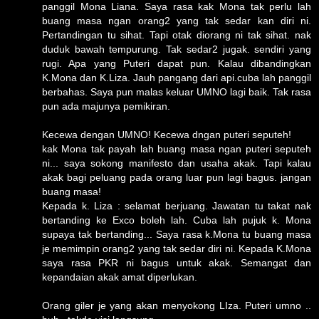
panggil Mona Liana. Saya rasa kak Mona tak perlu lah
buang masa ngan orang2 yang tak sedar kan diri ni.
Pertandingan tu sihat. Tapi otak diorang ni tak sihat. nak
duduk bawah tempurung. Tak sedar2 jugak. sendiri yang
rugi. Apa yang Puteri dapat pun. Kalau dibandingkan
K.Mona dan K.Liza. Jauh pangang dari api.cuba lah panggil
berbahas. Saya pun malas keluar UMNO lagi baik. Tak rasa
pun ada majunya pemikiran.
Kecewa dengan UMNO! Kecewa dngan puteri seputeh!
kak Mona tak payah lah buang masa ngan puteri seputeh
ni... saya sokong manifesto dan usaha akak. Tapi kalau
akak bagi peluang pada orang luar pun lagi bagus. jangan
buang masa!
Kepada k. Liza : selamat berjuang. Jawatan tu takat nak
bertanding ke Exco boleh lah. Cuba lah pujuk k. Mona
supaya tak bertanding... Saya rasa k.Mona tu buang masa
je memimpin orang2 yang tak sedar diri ni. Kepada K.Mona
saya rasa PKR ni bagus untuk akak. Semangat dan
kepandaian akak amat diperlukan.
Orang giler je yang akan menyokong LIza. Puteri umno ..