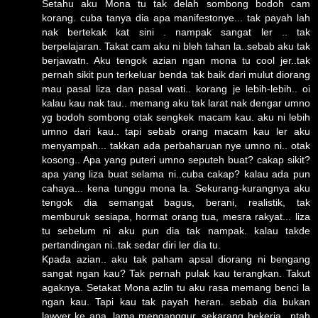
Setahu aku Mona tu tak delah sombong bodoh cam
korang. cuba tanya dia apa manifestonye... tak payah lah
nak bertekak kat sini . nampak sangat ler .. tak
berpelajaran. Takat cam aku ni bleh tahan la..sebab aku tak
berjawatn. Aku tengok azian ngan mona tu cool jer..tak
pernah sikit pun terkeluar benda tak baik dari mulut diorang
mau pasal liza dan pasal wati.. korang je lebih-lebih.. oi
kalau kau nak tau.. memang aku tak larat nak dengar umno
yg bodoh sombong otak sengkek macam kau. aku ni lebih
umno dari kau.. tapi sebab orang macam kau ler aku
menyampah... takkan ada perbaharuan nye umno ni.. otak
kosong.. Apa yang puteri umno seputeh buat? cakap sikit?
apa yang liza buat selama ni..cuba cakap? kalau ada pun
cahaya... kena tunggu mona la. Sekurang-kurangnya aku
tengok dia semangat bagus, berani, realistik, tak
memburuk sesiapa, hormat orang tua, mesra rakyat... liza
tu sebelum ni aku pun dia tak nampak. kalau takde
pertandingan ni..tak sedar diri ler dia tu.
Kpada azian.. aku tak paham apsal diorang ni bengang
sangat ngan kau? Tak pernah pulak kau terangkan. Takut
agaknya. Setakat Mona azlin tu aku rasa memang benci la
ngan kau. Tapi kau tak payah heran. sebab dia bukan
lawyer ke apa. lama menganggur. sekarang bekerja.. ntah