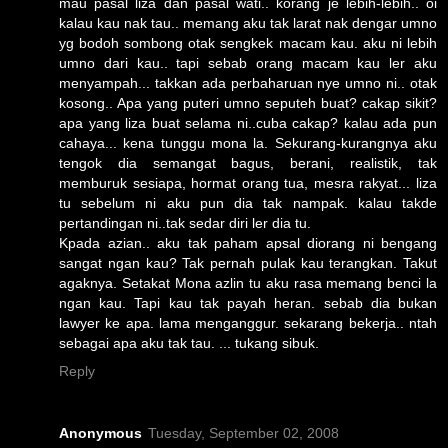
mau pasal liza dan pasal wati.. korang je lebih-lebih.. oi
kalau kau nak tau.. memang aku tak larat nak dengar umno
yg bodoh sombong otak sengkek macam kau. aku ni lebih
umno dari kau.. tapi sebab orang macam kau ler aku
menyampah... takkan ada perbaharuan nye umno ni.. otak
kosong.. Apa yang puteri umno seputeh buat? cakap sikit?
apa yang liza buat selama ni..cuba cakap? kalau ada pun
cahaya... kena tunggu mona la. Sekurang-kurangnya aku
tengok dia semangat bagus, berani, realistik, tak
memburuk sesiapa, hormat orang tua, mesra rakyat... liza
tu sebelum ni aku pun dia tak nampak. kalau takde
pertandingan ni..tak sedar diri ler dia tu.
Kpada azian.. aku tak paham apsal diorang ni bengang
sangat ngan kau? Tak pernah pulak kau terangkan. Takut
agaknya. Setakat Mona azlin tu aku rasa memang benci la
ngan kau. Tapi kau tak payah heran. sebab dia bukan
lawyer ke apa. lama menganggur. sekarang bekerja.. ntah
sebagai apa aku tak tau. ... tukang sibuk.
Reply
Anonymous
Tuesday, September 02, 2008