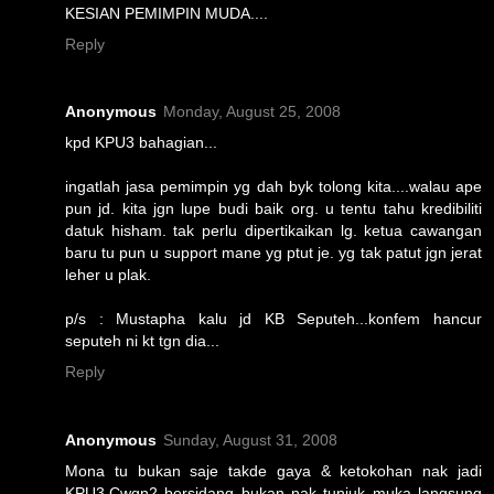
KESIAN PEMIMPIN MUDA....
Reply
Anonymous
Monday, August 25, 2008
kpd KPU3 bahagian...
ingatlah jasa pemimpin yg dah byk tolong kita....walau ape
pun jd. kita jgn lupe budi baik org. u tentu tahu kredibiliti
datuk hisham. tak perlu dipertikaikan lg. ketua cawangan
baru tu pun u support mane yg ptut je. yg tak patut jgn jerat
leher u plak.
p/s : Mustapha kalu jd KB Seputeh...konfem hancur
seputeh ni kt tgn dia...
Reply
Anonymous
Sunday, August 31, 2008
Mona tu bukan saje takde gaya & ketokohan nak jadi
KPU3.Cwgn2 bersidang bukan nak tunjuk muka langsung