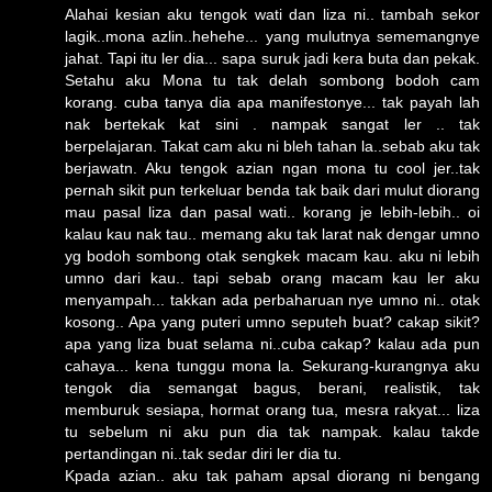
Alahai kesian aku tengok wati dan liza ni.. tambah sekor
lagik..mona azlin..hehehe... yang mulutnya sememangnye
jahat. Tapi itu ler dia... sapa suruk jadi kera buta dan pekak.
Setahu aku Mona tu tak delah sombong bodoh cam
korang. cuba tanya dia apa manifestonye... tak payah lah
nak bertekak kat sini . nampak sangat ler .. tak
berpelajaran. Takat cam aku ni bleh tahan la..sebab aku tak
berjawatn. Aku tengok azian ngan mona tu cool jer..tak
pernah sikit pun terkeluar benda tak baik dari mulut diorang
mau pasal liza dan pasal wati.. korang je lebih-lebih.. oi
kalau kau nak tau.. memang aku tak larat nak dengar umno
yg bodoh sombong otak sengkek macam kau. aku ni lebih
umno dari kau.. tapi sebab orang macam kau ler aku
menyampah... takkan ada perbaharuan nye umno ni.. otak
kosong.. Apa yang puteri umno seputeh buat? cakap sikit?
apa yang liza buat selama ni..cuba cakap? kalau ada pun
cahaya... kena tunggu mona la. Sekurang-kurangnya aku
tengok dia semangat bagus, berani, realistik, tak
memburuk sesiapa, hormat orang tua, mesra rakyat... liza
tu sebelum ni aku pun dia tak nampak. kalau takde
pertandingan ni..tak sedar diri ler dia tu.
Kpada azian.. aku tak paham apsal diorang ni bengang