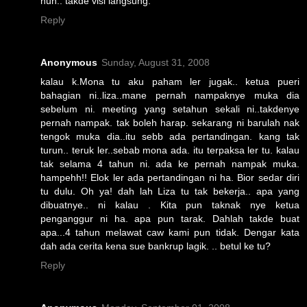
huh.. takde visi langsung.
Reply
Anonymous
Sunday, August 31, 2008
kalau k.Mona tu aku paham ler jugak.. ketua pueri
bahagian ni..liza..mane pernah nampaknye muka dia
sebelum ni. meeting yang setahun sekali ni..takdenye
pernah nampak. tak boleh harap. sekarang ni barulah nak
tengok muka dia..itu sebb ada pertandingan. kang tak
turun.. teruk ler..sebab mona ada. itu terpaksa ler tu. kalau
tak selama 4 tahun ni. ada ke pernah nampak muka.
hampehh!! Elok ler ada pertandingan ni ha. Bior sedar diri
tu dulu. Oh ya! dah lah Liza tu tak bekerja.. apa yang
dibuatnye.. ni kalau . Kita pun taknak nye ketua
penganggur ni ha. apa pun tarak. Dahlah takde buat
apa...4 tahun melawat caw kami pun tidak. Dengar kata
dah ada cerita kena sue bankrup lagik. .. betul ke tu?
Reply