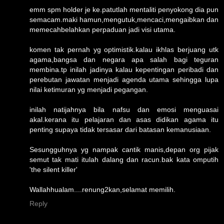
emm spm holder je ke.patutlah mentaliti penyokong dia pun
semacam.maki hamun,mengutuk,mencaci,mengaibkan dan
memecahbelahkan perpaduan jadi visi utama.
komen tak pernah yg optimistik.kalau ikhlas berjuang utk
agama,bangsa dan negara apa salah bagi teguran
membina.tp inilah jadinya kalau kepentingan peribadi dan
perebutan jawatan menjadi agenda utama sehingga lupa
nilai ketimuran yg menjadi pegangan.
inilah natijahnya bila nafsu dan emosi menguasai
akal.kerana itu pelajaran dan asas didikan agama itu
penting supaya tidak tersasar dari batasan kemanusiaan.
Sesungguhnya yg nampak cantik manis,depan org pijak
semut tak mati itulah dalang dan racun.bak kata omputih
'the silent killer'
Wallahhualam....renung2kan,selamat memilih.
Reply