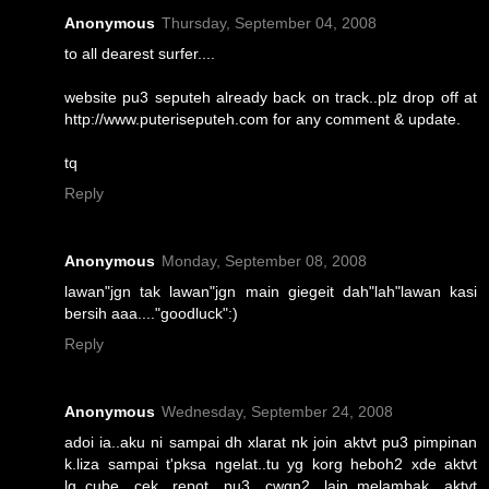
Anonymous
Thursday, September 04, 2008
to all dearest surfer....
website pu3 seputeh already back on track..plz drop off at
http://www.puteriseputeh.com for any comment & update.
tq
Reply
Anonymous
Monday, September 08, 2008
lawan"jgn tak lawan"jgn main giegeit dah"lah"lawan kasi
bersih aaa...."goodluck":)
Reply
Anonymous
Wednesday, September 24, 2008
adoi ia..aku ni sampai dh xlarat nk join aktvt pu3 pimpinan
k.liza sampai t'pksa ngelat..tu yg korg heboh2 xde aktvt
lg..cube cek repot pu3 cwgn2 lain..melambak aktvt