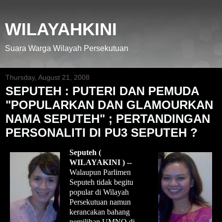
WILAYAHKINI
Suara Warga Wilayah Persekutuan
Thursday, August 21, 2008
SEPUTEH : PUTERI DAN PEMUDA
"POPULARKAN DAN GLAMOURKAN
NAMA SEPUTEH" ; PERTANDINGAN
PERSONALITI DI PU3 SEPUTEH ?
Seputeh (
WILAYAKINI ) --
Walaupun Parlimen
Seputeh tidak begitu
popular di Wilayah
Persekutuan namun
kerancakan bahang
pemilihan UMNO di