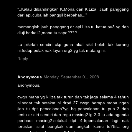
"..Kalau dibandingkan K.Mona dan K.Liza. Jauh panggang
dari api.cuba lah panggil berbahas..."
memanglah jauh panggang dr api.Liza tu ketua pu3 yg dah
diuji berkali2,mona tu sape????
Lu pikirlah sendiri..ckp guna akal sikit boleh tak korang
ni.fedup pulak nak layan org2 yg tak matang ni.
Reply
Anonymous
Monday, September 01, 2008
anonymous..
cwgn mana yg k.liza tak turun dan tak jaga selama 4 tahun
ni.sedar tak setakat ni drpd 27 cwgn berapa mona ngan
jian tu dpt pencalonan?yg bg pencalonan tu pun 2 dah
tentu dr diri sendiri dan regu masing2.lg 2-3 tu ada agenda
peribadi masing2.setakat dpt 4-5pencalonan lagi nak
teruskan sifat bongkak dan angkuh kamu tu?Bila org