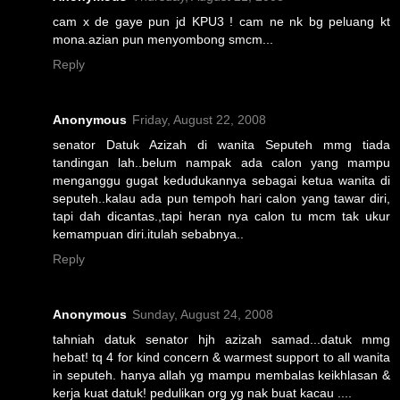
cam x de gaye pun jd KPU3 ! cam ne nk bg peluang kt
mona.azian pun menyombong smcm...
Reply
Anonymous
Friday, August 22, 2008
senator Datuk Azizah di wanita Seputeh mmg tiada
tandingan lah..belum nampak ada calon yang mampu
menganggu gugat kedudukannya sebagai ketua wanita di
seputeh..kalau ada pun tempoh hari calon yang tawar diri,
tapi dah dicantas.,tapi heran nya calon tu mcm tak ukur
kemampuan diri.itulah sebabnya..
Reply
Anonymous
Sunday, August 24, 2008
tahniah datuk senator hjh azizah samad...datuk mmg
hebat! tq 4 for kind concern & warmest support to all wanita
in seputeh. hanya allah yg mampu membalas keikhlasan &
kerja kuat datuk! pedulikan org yg nak buat kacau ....