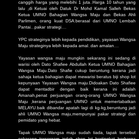
canggih harga yang melebihi 1 juta..Harga 10 tahun yang
lalu ,di Ketuai oleh Datuk Dr Mohd Kamal Salleh Bekas
Ketua UMNO Bahagian Wangsa Maju dan Bekas Ahli
Parlimen, orang kuat DSA.berasal dari UMNO Lembah
Pantai...pakar strategi....
YPC strateginya lebih kepada pendidikan, yayasan Wangsa
Maju strateginya lebih kepada amal..dan amalan....
Yayasan wangsa maju mungkin sekarang ini sedang di
warisi oleh Dato Shafiee Abdullah Ketua UMNO Bahagian
Wangsa Maju.Dato Shafie cukup beruntung kerana jadi
sahaja ketua bahagian dapat mewarisi beratus biji shop lot
kepunyaan Yayasan Wangsa maju.Didoakan Dato Shafiee
dapat mentadbir dengan baik kerana ini adalah
Amanah,penat perjuangan orang-orang UMNO Wangsa
Maju ,kerana perjuangan UMNO untuk memertabatkan
MELAYU.baik dibandar apatah lagi di kg-kg,beruntung jadi
ahli UMNO Wangsa maju,mempunyai pakar strategi dan
pemidato yang hebat.
Tapak UMNO Wangsa maju sudah tiada, tapak tersebut
sekarang tersergam indah shop lot bertingkat berharga