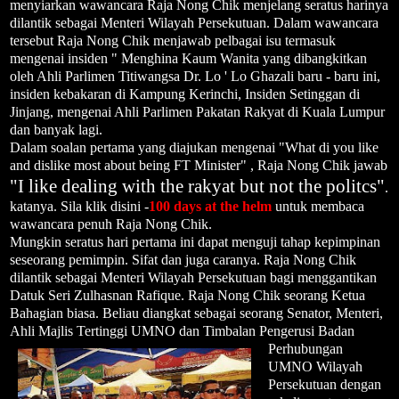
menyiarkan wawancara Raja Nong Chik menjelang seratus harinya
dilantik sebagai Menteri Wilayah Persekutuan. Dalam wawancara
tersebut Raja Nong Chik menjawab pelbagai isu termasuk
mengenai insiden " Menghina Kaum Wanita yang dibangkitkan
oleh Ahli Parlimen Titiwangsa Dr. Lo ' Lo Ghazali baru - baru ini,
insiden kebakaran di Kampung Kerinchi, Insiden Setinggan di
Jinjang, mengenai Ahli Parlimen Pakatan Rakyat di Kuala Lumpur
dan banyak lagi.
Dalam soalan pertama yang diajukan mengenai "What di you like
and dislike most about being FT Minister" , Raja Nong Chik jawab
"I like dealing with the rakyat but not the politcs"
.
katanya. Sila klik disini -
100 days at the helm
untuk membaca
wawancara penuh Raja Nong Chik.
Mungkin seratus hari pertama ini dapat menguji tahap kepimpinan
seseorang pemimpin. Sifat dan juga caranya. Raja Nong Chik
dilantik sebagai Menteri Wilayah Persekutuan bagi menggantikan
Datuk Seri Zulhasnan Rafique. Raja Nong Chik seorang Ketua
Bahagian biasa. Beliau diangkat sebagai seorang Senator, Menteri,
Ahli Majlis Tertinggi UMNO
dan Timbalan Pengerusi Badan
Perhubungan
UMNO Wilayah
Persekutuan dengan