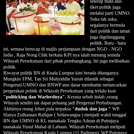
sekelip mata atas
tiket politik juga
melalui parti UMNO.
Suka tak suka,
segalanya bermula
dari politik dan tamat
juga digelanggang
politik. Baru - baru
ini, semasa berucap di majlis perjumpaan dengan NGO - NGO
India , Raja Nong Chik berkata KPI nya ialah menang semula
Wilayah Persekutuan dari pihak pembangkang. Ini juga melibatkan
politik.
Riwayat politik BN di Kuala Lumpur kini berada ditanganya.
Mungkin TPM, Tan Sri Muhyiddin Yassin dilantik sebagai
Pengerusi UMNO dan BNWP atas dasar membantu melancarkan
pergerakan politik di Wilayah Persekutuan yang terlalu kuat
"politicking dan Warlordnya".
Kerana sebab itulah ,orang
Wilayah sendiri tak dapat peluang jadi Pengerusi Perhubungan.
Akhirnya orang Johor pula terpaksa
"duduk dan jaga "
WP.
Hanya Zulhasnan Rafique ( Setiawangsa ) menjadi wakil tunggal
BN dan UMNO di KL manakala Tengku Adnan di Putrajaya
manakala Yusuf Mahal di Labuan. Wilayah Persekutuan meliputi
Wilayah Persekutuan Kuala Lumpur (11 Parlimen), WP Putrajaya