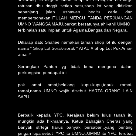
ratusan ribu ringgit setiap satu,shop lot yang didirikan
sepanjang jalan ushawan begitu ceria dan
mempersonakan.ITULAH MERCU TANDA PERJUANGAN
UMNO WANGSA MAJU,berkat bersatunya ahli-ahli UMNO .
terbinalah satu impian untuk Agama,Bangsa dan Negara.
Diharap dato Shafiee namakan taman shop lot itu dengan
nama * Shop Lot Sorak-sorak * ATAU # Shop Lot Pok Amai-
amai #
Serangkap Pantun yg tidak kena mengena dalam
perkongsian pendapat ini:
pok amai amai,belalang kupu-kupu,tepuk ramai-
ramai,nama UMNO wajib disebut HARTA ORANG LAIN
SAPU.
Berbalik kepada YPC, Kerajaan belum lulus tanah itu
mungkin ada hikmahnya. Ketua Bahagian Cheras yang
Banyak strtegi harus banyak bersabar...yang penting
jangan lupa sebut ,YPC itu UMNO..UMNO itu YPC. terubat