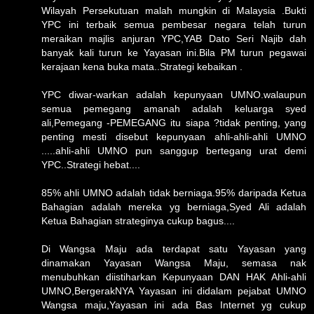
Wilayah Persekutuan malah mungkin di Malaysia .Bukti
YPC ini terbaik semua pembesar negara telah turun
meraikan majlis anjuran YPC,YAB Dato Seri Najib dah
banyak kali turun ke Yayasan ini.Bila PM turun pegawai
kerajaan kena buka mata..Strategi kebaikan .
YPC diwar-warkan adalah kepunyaan UMNO.walaupun
semua pemegang amanah adalah keluarga syed
ali,Pemegang -PEMEGANG itu siapa ?tidak penting, yang
penting mesti disebut kepunyaan ahli-ahli-ahli UMNO
.....ahli-ahli UMNO pun sanggup bertegang urat demi
YPC..Strategi hebat....
85% ahli UMNO adalah tidak berniaga.95% daripada Ketua
Bahagian adalah mereka yg berniaga,Syed Ali adalah
Ketua Bahagian strateginya cukup bagus....
Di Wangsa Maju ada terdapat satu Yayasan yang
dinamakan Yayasan Wangsa Maju, semasa nak
menubuhkan diistiharkan Kepunyaan DAN HAK Ahli-ahli
UMNO,BergerakNYA Yayasan ini didalam pejabat UMNO
Wangsa maju,Yayasan ini ada Bas Internet yg cukup