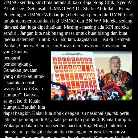
UMNO sendiri, kini bola berada di kaki Raja Nong Chik, Syed Ali
Alhabshee - Setiausaha UMNO WP, Dr. Shafie Abdullah - Ketua
Penerangan UMNO WP dan juga beberapa pemimpin UMNO lagi
untuk memperkukuhkan lagi UMNO dan BN WP. Mereka sedang
diawasi dan juga diperhatikan. Masing - masing ada KPI mereka
sendiri . Jangan kita nak buang masa untuk buat bising dan buat "
media statement " untuk isu - isu lain. Jagalah isu - isu di Lembah
Pantai , Cheras, Bandar Tun Razak dan kawasan
- kawasan lain
yang kuatnya
pengaruh
pembangkang.
Gunakan jawatan
yang diberikan untuk
" suarakan nasib
warga kota di Kuala
Lumpur". Banyak
sangat isu di Kuala
Lumpur. Barulah kita
dapat bangkit. Kalau kita sibuk dengan isu nasional aja, tak perlu
lah jadi pemimpin di KL, kata pemerhati politik di Kuala Lumpur.
Walaupun dalam tempoh seratus hari ini, Raja Nong Chik telah
mengalami pelbagai cabaran dan rintangan termasuk keretanya
disepak ketika membuat lawatan kebakaran di Kampung Kerinchi