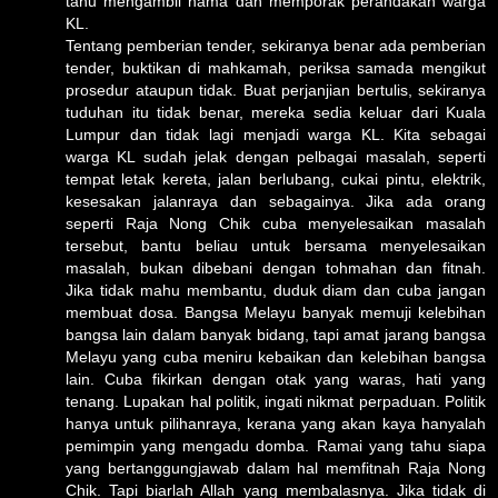
tahu mengambil nama dan memporak perandakan warga
KL.
Tentang pemberian tender, sekiranya benar ada pemberian
tender, buktikan di mahkamah, periksa samada mengikut
prosedur ataupun tidak. Buat perjanjian bertulis, sekiranya
tuduhan itu tidak benar, mereka sedia keluar dari Kuala
Lumpur dan tidak lagi menjadi warga KL. Kita sebagai
warga KL sudah jelak dengan pelbagai masalah, seperti
tempat letak kereta, jalan berlubang, cukai pintu, elektrik,
kesesakan jalanraya dan sebagainya. Jika ada orang
seperti Raja Nong Chik cuba menyelesaikan masalah
tersebut, bantu beliau untuk bersama menyelesaikan
masalah, bukan dibebani dengan tohmahan dan fitnah.
Jika tidak mahu membantu, duduk diam dan cuba jangan
membuat dosa. Bangsa Melayu banyak memuji kelebihan
bangsa lain dalam banyak bidang, tapi amat jarang bangsa
Melayu yang cuba meniru kebaikan dan kelebihan bangsa
lain. Cuba fikirkan dengan otak yang waras, hati yang
tenang. Lupakan hal politik, ingati nikmat perpaduan. Politik
hanya untuk pilihanraya, kerana yang akan kaya hanyalah
pemimpin yang mengadu domba. Ramai yang tahu siapa
yang bertanggungjawab dalam hal memfitnah Raja Nong
Chik. Tapi biarlah Allah yang membalasnya. Jika tidak di