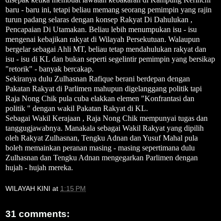
baru - baru ini, tetapi beliau memang seorang pemimpin yang rajin
turun padang selaras dengan konsep Rakyat Di Dahulukan ,
Pencapaian Di Utamakan. Beliau lebih menumpukan isu - isu
mengenai kebajikan rakyat di Wilayah Persekutuan. Walaupun
bergelar sebagai Ahli MT, beliau tetap mendahulukan rakyat dan
isu - isu di KL dan bukan seperti segelintir pemimpin yang bersikap
"retorik" - banyak bercakap.
Sekiranya dulu Zulhasnan Rafique berani berdepan dengan
Pakatan Rakyat di Parlimen mahupun digelanggang politik tapi
Raja Nong Chik pula cuba elakkan elemen "Konfrantasi dan
politik " dengan wakil Pakatan Rakyat di KL.
Sebagai Wakil Kerajaan , Raja Nong Chik mempunyai tugas dan
tanggugjawabnya. Manakala sebagai Wakil Rakyat yang dipilih
oleh Rakyat Zulhasnan, Tengku Adnan dan Yusuf Mahal pula
boleh memainkan peranan masing - masing sepertimana dulu
Zulhasnan dan Tengku Adnan mengegarkan Parlimen dengan
hujah - hujah mereka.
WILAYAH KINI
at
1:15 PM
31 comments: