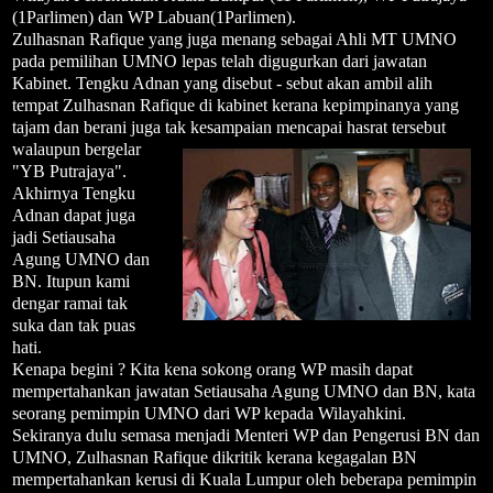
(1Parlimen) dan WP Labuan(1Parlimen).
Zulhasnan Rafique yang juga menang sebagai Ahli MT UMNO
pada pemilihan UMNO lepas telah digugurkan dari jawatan
Kabinet. Tengku Adnan yang disebut - sebut akan ambil alih
tempat Zulhasnan Rafique di kabinet kerana kepimpinanya yang
tajam dan berani juga tak kesampaian mencapai hasrat tersebut
walaupun bergelar
"YB Putrajaya".
Akhirnya Tengku
Adnan dapat juga
jadi Setiausaha
Agung UMNO dan
BN. Itupun kami
dengar ramai tak
suka dan tak puas
hati.
Kenapa begini ? Kita kena sokong orang WP masih dapat
mempertahankan jawatan Setiausaha Agung UMNO dan BN, kata
seorang pemimpin UMNO dari WP kepada Wilayahkini.
Sekiranya dulu semasa menjadi Menteri WP dan Pengerusi BN dan
UMNO, Zulhasnan Rafique dikritik kerana kegagalan BN
mempertahankan kerusi di Kuala Lumpur oleh beberapa pemimpin