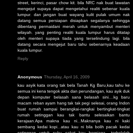
street, kerinci, pasar chow kit. bila NRC nak buat lawatan
mengejut supaya dapat mengetahui realiti sebenar kuala
lumpur. dan jangan buat wayang kulit pulak umum nak
datang semua persiapan disiapkan segalanya sehingga
dibentang permaidani merah untuk menyambut menteri
wilayah. yang penting realiti kuala lumpur harus ditatap
oleh menteri supaya tiada yang terselindung lagi. bila
datang secara mengejut baru tahu sebenarnya keadaan
kuala lumpur.
Reply
Anonymous
Thursday, April 16, 2009
kau asyik kata orang tak bela Tanah Kg Baru,kau tahu ke
semua ini kena tengok akta dan perundangan, kau ayik duk
depan komputer belasah sana belasah sini....kg baru
macam reban ayam hang tak tak pegi selesai, orang Indon
buat rumah sampai berangkai-rangkai bertingkat-tingkat
rumah setinggan kau tak bantu selesaikan bantu
kerajaan.Apa makna kau ni...Maknanya kau ni kaki
sembang kedai kopi...atau kau ni bila bolih pacak kedai
setinggan untuk suku sakat kau berniaga ..terbelalah