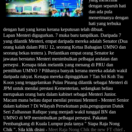
dengan separuh hati
dan ada pula
menerimanya dengan
hati yang terbuka
dengan hati yang keras kerana keputusan telah dibuat.
Lapan Menteri digugurkan. 7 muka baru tampilkan. Daripada 7
yang dilantik Menteri, empat daripada mereka adalah Senator (Dua
orang kalah dalam PRU 12, seorang Ketua Bahagian UMNO dan
seorang bekas tentera ). Perlantikan empat orang Senator ke
jawatan berstatus Menteri menimbulkan pelbagai andaian dan
persepsi . Kenapa tidak melantik yang menang di PRU dan
pemilihan UMNO ? Pilihanya banyak kerana mereka adalah wakil
daripada rakyat. Kenapa mereka dipinggirkan ? Tan Sri Koh Tsu
Koon yang tenggelamkan Pulau Pinang dilantik sebagai Menteri di
JPM untuk menilai prestasi Kementerian, sedangkan beliau
merupakan orang baru dalam kabinet sebagai Menteri Junior.
Macam mana beliau dapat menilai prestasi Menteri - Menteri Senior
dalam kabinet ? Di Wilayah Persekutuan pula,penguguran Datuk
Seri Zulhasnan Rafique yang menjadi wakil tunggal BN dan
UMNO di WP menimbulkan pelbagai persepsi. Pakatan
Pembangkang di Kuala Lumpur pula tanya " Siapa Raja Nong
Chik ". Sila klik disini -
Meet Raja Nong Chik the new FT chief
.