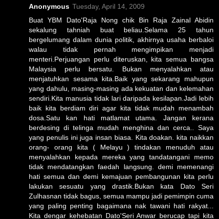
Anonymous
Tuesday, April 14, 2009
Buat YBM Dato'Raja Nong chik Bin Raja Zainal Abidin
sekalung tahniah buat beliau.Selama 25 tahun
bergelumang dalam dunia politik, akhirnya usaha berbaloi
walau tidak pernah mengimpikan menjadi
menteri.Perjuangan perlu diteruskan, kita semua bangsa
Malaysia perlu bersatu. Bukan menyalahkan atau
menjatuhkan sesama kita.Baik yang sekarang mahupun
yang dahulu, masing-masing ada kekuatan dan kelemahan
sendiri.Kita manusia tidak lari daripada kesilapan.Jadi lebih
baik kita berdiam diri agar kita tidak mudah menambah
dosa.Satu kan hati matlamat utama. Jangan kerana
berdesing di telinga mudah menghina dan cerca.. Saya
yang penulis ini juga insan biasa. Kita doakan. kita naikkan
orang- orang kita ( Melayu ) tindakan menuduh atau
menyalahkan kepada mereka yang tandatangani memo
tidak mendatangkan faedah langsung. demi memenangi
hati semua dan demi kemajuan pembangunan kita perlu
lakukan sesuatu yang drastik.Bukan kata Dato Seri
Zulhasnan tidak bagus, semua mampu jadi pemimpin cuma
yang paling penting bagaimana nak tawani hati rakyat...
Kita dengar kehebatan Dato'Seri Anwar berucap tapi kita