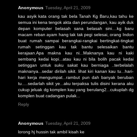
Anonymous
Tuesday, April 21, 2009
kau asyik kata orang tak bela Tanah Kg Baru,kau tahu ke
semua ini kena tengok akta dan perundangan, kau ayik duk
depan komputer belasah sana belasah sini....kg baru
macam reban ayam hang tak tak pegi selesai, orang Indon
buat rumah sampai berangkai-rangkai bertingkat-tingkat
rumah setinggan kau tak bantu selesaikan bantu
kerajaan.Apa makna kau ni...Maknanya kau ni kaki
sembang kedai kopi...atau kau ni bila bolih pacak kedai
setinggan untuk suku sakat kau berniaga ..terbelalah
maknanya...sedar dirilah sikit. lihat kiri kanan kau tu...hari-
hari kerja mengumpat...rambut pun dah banyak beruban
tu.....sedarlah sikit ye...aku terpaksa tulis disini kerana aku
cukup jeluak dg komplen kau yang berulang2...cukuplah dg
komplen buat cadangan pulak...
Reply
Anonymous
Tuesday, April 21, 2009
lorong hj hussin tak ambil kisah ke