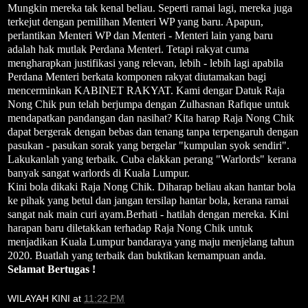
Mungkin mereka tak kenal beliau. Seperti ramai lagi, mereka juga
terkejut dengan pemilihan Menteri WP yang baru. Apapun,
perlantikan Menteri WP dan Menteri - Menteri lain yang baru
adalah hak mutlak Perdana Menteri. Tetapi rakyat cuma
mengharapkan justifikasi yang relevan, lebih - lebih lagi apabila
Perdana Menteri berkata komponen rakyat diutamakan bagi
mencerminkan KABINET RAKYAT. Kami dengar Datuk Raja
Nong Chik pun telah berjumpa dengan Zulhasnan Rafique untuk
mendapatkan pandangan dan nasihat? Kita harap Raja Nong Chik
dapat bergerak dengan bebas dan tenang tanpa terpengaruh dengan
pasukan - pasukan sorak yang bergelar "kumpulan syok sendiri".
Lakukanlah yang terbaik. Cuba elakkan perang "Warlords" kerana
banyak sangat warlords di Kuala Lumpur.
Kini bola dikaki Raja Nong Chik. Diharap beliau akan hantar bola
ke pihak yang betul dan jangan tersilap hantar bola, kerana ramai
sangat nak main curi ayam.Berhati - hatilah dengan mereka. Kini
harapan baru diletakkan terhadap Raja Nong Chik untuk
menjadikan Kuala Lumpur bandaraya yang maju menjelang tahun
2020. Buatlah yang terbaik dan buktikan kemampuan anda.
Selamat Bertugas !
WILAYAH KINI
at
11:22 PM