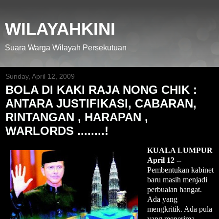
WILAYAHKINI
Suara Warga Wilayah Persekutuan
Sunday, April 12, 2009
BOLA DI KAKI RAJA NONG CHIK :
ANTARA JUSTIFIKASI, CABARAN,
RINTANGAN , HARAPAN ,
WARLORDS ........!
KUALA LUMPUR
April 12 --
Pembentukan kabinet
baru masih menjadi
perbualan hangat.
Ada yang
mengkritik. Ada pula
yang menerima